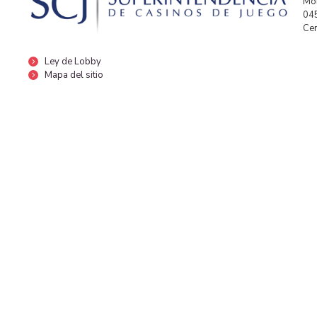
Mor
04
Cen
Ley de Lobby
Mapa del sitio