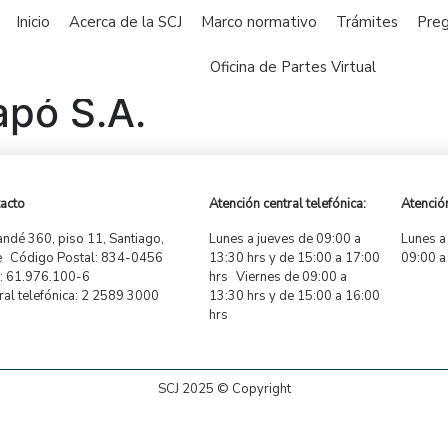
Inicio
Acerca de la SCJ
Marco normativo
Trámites
Preg
Oficina de Partes Virtual
apó S.A.
acto
Atención central telefónica:
Atención
ndé 360, piso 11, Santiago,
Lunes a jueves de 09:00 a
Lunes a
e Código Postal: 834-0456
13:30 hrs y de 15:00 a 17:00
09:00 a
 61.976.100-6
hrs Viernes de 09:00 a
ral telefónica: 2 2589 3000
13:30 hrs y de 15:00 a 16:00
hrs
SCJ 2025 © Copyright