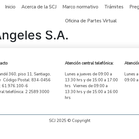
Inicio
Acerca de la SCJ
Marco normativo
Trámites
Preg
Oficina de Partes Virtual
ngeles S.A.
acto
Atención central telefónica:
Atención
ndé 360, piso 11, Santiago,
Lunes a jueves de 09:00 a
Lunes a
e Código Postal: 834-0456
13:30 hrs y de 15:00 a 17:00
09:00 a
 61.976.100-6
hrs Viernes de 09:00 a
ral telefónica: 2 2589 3000
13:30 hrs y de 15:00 a 16:00
hrs
SCJ 2025 © Copyright