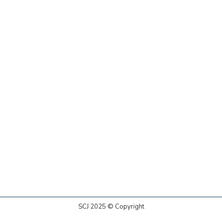
SCJ 2025 © Copyright