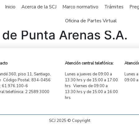
Inicio
Acerca de la SCJ
Marco normativo
Trámites
Preg
Oficina de Partes Virtual
 de Punta Arenas S.A.
acto
Atención central telefónica:
Atención
ndé 360, piso 11, Santiago,
Lunes a jueves de 09:00 a
Lunes a
e Código Postal: 834-0456
13:30 hrs y de 15:00 a 17:00
09:00 a
 61.976.100-6
hrs Viernes de 09:00 a
ral telefónica: 2 2589 3000
13:30 hrs y de 15:00 a 16:00
hrs
SCJ 2025 © Copyright