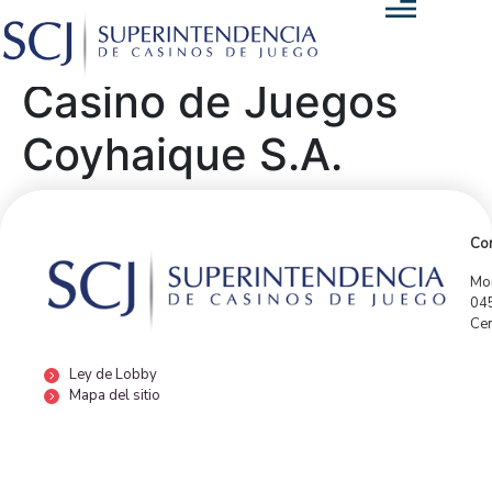
Casino de Juegos
Coyhaique S.A.
Con
Mor
04
Cen
Ley de Lobby
Mapa del sitio