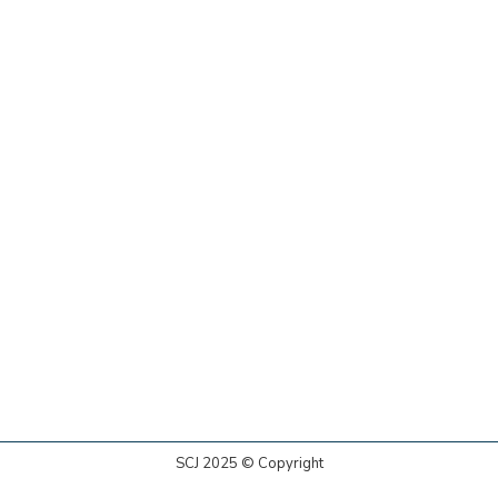
SCJ 2025 © Copyright