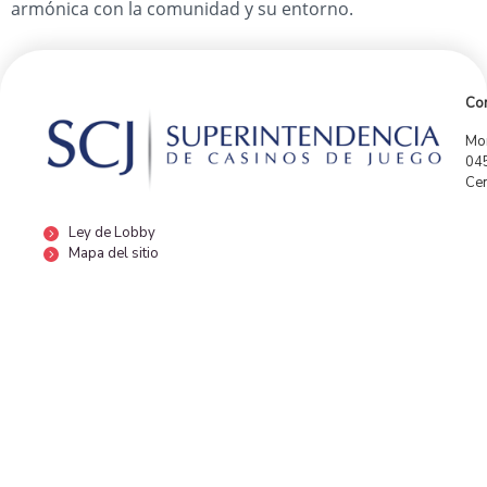
armónica con la comunidad y su entorno.
Con
Mor
04
Cen
Ley de Lobby
Mapa del sitio