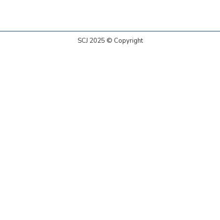
SCJ 2025 © Copyright