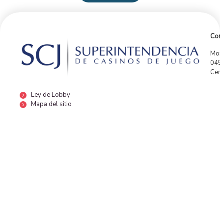
Con
Mor
04
Cen
Ley de Lobby
Mapa del sitio