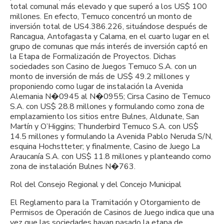
total comunal más elevado y que superó a los US$ 100
millones. En efecto, Temuco concentró un monto de
inversión total de US4.386.226, situándose después de
Rancagua, Antofagasta y Calama, en el cuarto lugar en el
grupo de comunas que más interés de inversión captó en
la Etapa de Formalización de Proyectos. Dichas
sociedades son Casino de Juegos Temuco S.A. con un
monto de inversión de más de US$ 49.2 millones y
proponiendo como lugar de instalación la Avenida
Alemania N�0945 al N�0955; Cirsa Casino de Temuco
S.A. con US$ 28.8 millones y formulando como zona de
emplazamiento los sitios entre Bulnes, Aldunate, San
Martín y O’Higgins; Thunderbird Temuco S.A. con US$
14.5 millones y formulando la Avenida Pablo Neruda S/N,
esquina Hochstteter; y finalmente, Casino de Juego La
Araucanía S.A. con US$ 11.8 millones y planteando como
zona de instalación Bulnes N�763.
Rol del Consejo Regional y del Concejo Municipal
El Reglamento para la Tramitación y Otorgamiento de
Permisos de Operación de Casinos de Juego indica que una
vez que las sociedades hayan pasado la etapa de