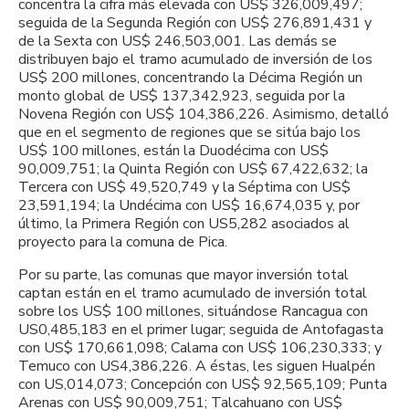
concentra la cifra más elevada con US$ 326,009,497;
seguida de la Segunda Región con US$ 276,891,431 y
de la Sexta con US$ 246,503,001. Las demás se
distribuyen bajo el tramo acumulado de inversión de los
US$ 200 millones, concentrando la Décima Región un
monto global de US$ 137,342,923, seguida por la
Novena Región con US$ 104,386,226. Asimismo, detalló
que en el segmento de regiones que se sitúa bajo los
US$ 100 millones, están la Duodécima con US$
90,009,751; la Quinta Región con US$ 67,422,632; la
Tercera con US$ 49,520,749 y la Séptima con US$
23,591,194; la Undécima con US$ 16,674,035 y, por
último, la Primera Región con US5,282 asociados al
proyecto para la comuna de Pica.
Por su parte, las comunas que mayor inversión total
captan están en el tramo acumulado de inversión total
sobre los US$ 100 millones, situándose Rancagua con
US0,485,183 en el primer lugar; seguida de Antofagasta
con US$ 170,661,098; Calama con US$ 106,230,333; y
Temuco con US4,386,226. A éstas, les siguen Hualpén
con US,014,073; Concepción con US$ 92,565,109; Punta
Arenas con US$ 90,009,751; Talcahuano con US$