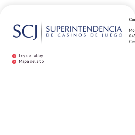
Con
Mor
04
Cen
Ley de Lobby
Mapa del sitio