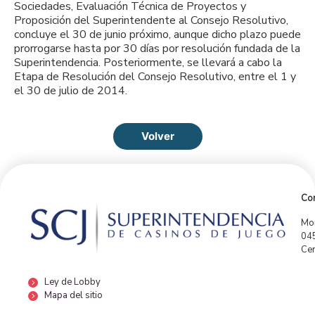
Sociedades, Evaluación Técnica de Proyectos y
Proposición del Superintendente al Consejo Resolutivo,
concluye el 30 de junio próximo, aunque dicho plazo puede
prorrogarse hasta por 30 días por resolución fundada de la
Superintendencia. Posteriormente, se llevará a cabo la
Etapa de Resolución del Consejo Resolutivo, entre el 1 y
el 30 de julio de 2014.
Volver
Con
Mor
04
Cen
Ley de Lobby
Mapa del sitio