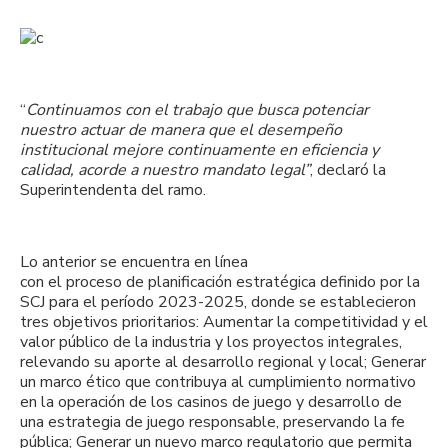
“
Continuamos con el trabajo que busca potenciar
nuestro actuar de manera que el desempeño
institucional mejore continuamente en eficiencia y
calidad, acorde a nuestro mandato legal”
, declaró la
Superintendenta del ramo.
Lo anterior se encuentra en línea
con
el
proceso
de
planificación
estratégica definido por la
SCJ
para el período
2023-2025, donde se establecieron
tres objetivos prioritarios: Aumentar la competitividad y el
valor público de la industria y los proyectos integrales,
relevando su aporte al desarrollo regional y local; Generar
un marco ético que contribuya al cumplimiento normativo
en la operación de los casinos de juego y desarrollo de
una estrategia de juego responsable, preservando la fe
pública; Generar un nuevo marco regulatorio que permita