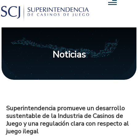
Noticias
Superintendencia promueve un desarrollo
sustentable de la Industria de Casinos de
Juego y una regulación clara con respecto al
juego ilegal