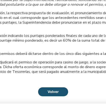
iedad postulante a la que se debe otorgar o renovar el permiso,
ión, la respectiva propuesta de evaluación, el pronunciamiento 
odo en el cual corresponde que los antecedentes remitidos sean 
los puntajes, la Superintendencia debe pronunciarse en el plazo 
ución indicando los puntajes ponderados finales de cada uno de lo
ntaje mínimo ponderado, es decir un 60% de la suma total de los
ermisos deberá dictarse dentro de los cinco días siguientes a la
djudicará el permiso de operación para casino de juego, a la soc
a. Dicha oferta económica corresponde al monto de dinero expre
vicio de Tesorerías, que será pagado anualmente a la municipali
Volver