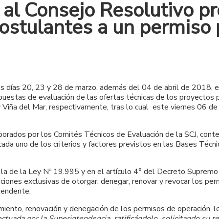
 al Consejo Resolutivo p
ostulantes a un permiso 
os días 20, 23 y 28 de marzo, además del 04 de abril de 2018, 
uestas de evaluación de las ofertas técnicas de los proyectos p
iña del Mar, respectivamente, tras lo cual este viernes 06 de ab
orados por los Comités Técnicos de Evaluación de la SCJ, contem
cada uno de los criterios y factores previstos en las Bases Téc
e la de la Ley Nº 19.995 y en el artículo 4° del Decreto Suprem
uciones exclusivas de otorgar, denegar, renovar y revocar los per
tendente.
miento, renovación y denegación de los permisos de operación, l
ectuada por la Superintendencia, ratificándolo, solicitando su