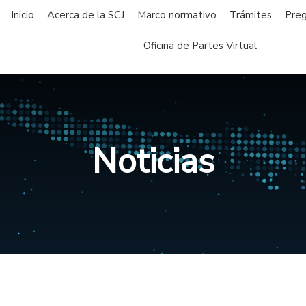
Inicio
Acerca de la SCJ
Marco normativo
Trámites
Preg
Oficina de Partes Virtual
Noticias