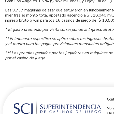
Gran Los Ángeles 1,6 % ($ 382 millones), y Enjoy Chiloé 1,0
Las 9.737 máquinas de azar que estuvieron en funcionamient
mientras el monto total apostado ascendió a $ 318.040 mil
ingreso bruto o win para los 16 casinos de juego de $ 19.50
* El gasto promedio por visita corresponde al Ingreso Bruto 
** El impuesto específico se aplica sobre los ingresos brut
y el monto para los pagos provisionales mensuales obligat
*** Los premios ganados por los jugadores en máquinas de 
por el casino de juego.
Cont
Mora
Chil