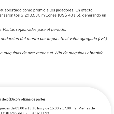
al apostado como premio a los jugadores. En efecto,
canzaron los $ 298.530 millones (US$ 431,6), generando un
 Visitas registradas para el período.
ia deducción del monto por impuesto al valor agregado (IVA)
o en máquinas de azar menos el Win de máquinas obtenido
 de público y oficina de partes
 jueves de 09:00 a 13:30 hrs y de 15:00 a 17:00 hrs Viernes de
 13:30 hrs y de 15:00 a 16:00 hrs