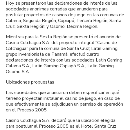
Hoy se presentaron las declaraciones de interés de las
sociedades anónimas cerradas que anunciaron para
postular proyectos de casinos de juego en las comunas de
Calama, Segunda Región; Copiapó, Tercera Región; Santa
Cruz, Sexta Región; y Osorno, Décima Región.
Mientras para la Sexta Región se presentó el anuncio de
Casino Colchagua S.A. del proyecto integral “Casino de
Colchagua” para la comuna de Santa Cruz; Latin Gaming,
grupo inversionista de Panamá, efectuó cuatro
declaraciones de interés con las sociedades Latin Gaming
Calama S.A., Latin Gaming Copiapó S.A., Latin Gaming
Osorno S.A.
Ubicaciones propuestas
Las sociedades que anunciaron deben especificar en qué
terreno proyectan instalar el casino de juego, en caso de
que efectivamente se adjudiquen un permiso de operación
en el Proceso 2005.
Casino Colchagua S.A. declaró que la ubicación elegida
para postular al Proceso 2005 es el Hotel Santa Cruz