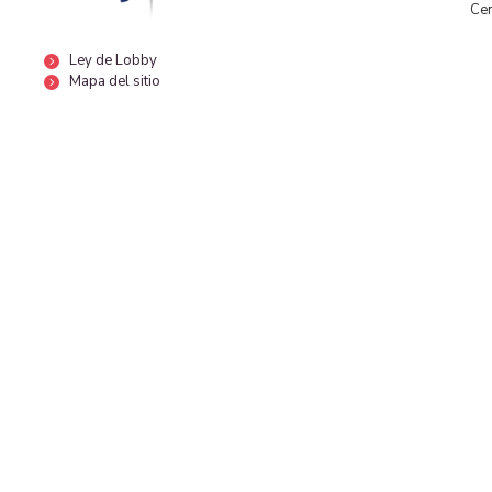
Cen
Ley de Lobby
Mapa del sitio