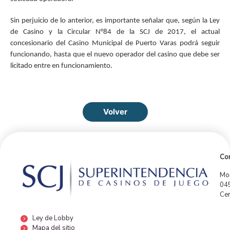
Sin perjuicio de lo anterior, es importante señalar que, según la Ley
de Casino y la Circular N°84 de la SCJ de 2017, el actual
concesionario del Casino Municipal de Puerto Varas podrá seguir
funcionando, hasta que el nuevo operador del casino que debe ser
licitado entre en funcionamiento.
Volver
Con
Mor
04
Cen
Ley de Lobby
Mapa del sitio