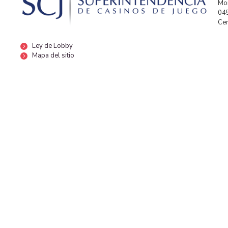
Mor
04
Cen
Ley de Lobby
Mapa del sitio