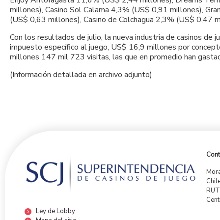
Enjoy Antofagasta 11,6% (US$ 2,44 millones), Dreams Tem
millones), Casino Sol Calama 4,3% (US$ 0,91 millones), Gra
(US$ 0,63 millones), Casino de Colchagua 2,3% (US$ 0,47 m
Con los resultados de julio, la nueva industria de casinos d
impuesto específico al juego, US$ 16,9 millones por concept
millones 147 mil 723 visitas, las que en promedio han gasta
(Información detallada en archivo adjunto)
Cont
Mora
Chil
RUT:
Cent
Ley de Lobby