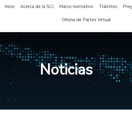
Inicio
Acerca de la SCJ
Marco normativo
Trámites
Preg
Oficina de Partes Virtual
Noticias