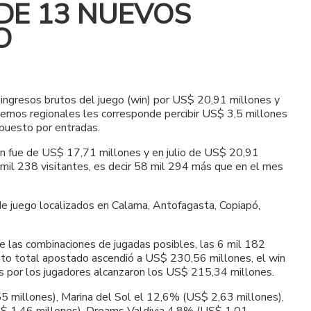
DE 13 NUEVOS
O
 ingresos brutos del juego (win) por US$ 20,91 millones y
iernos regionales les corresponde percibir US$ 3,5 millones
mpuesto por entradas.
win fue de US$ 17,71 millones y en julio de US$ 20,91
7 mil 238 visitantes, es decir 58 mil 294 más que en el mes
de juego localizados en Calama, Antofagasta, Copiapó,
e las combinaciones de jugadas posibles, las 6 mil 182
to total apostado ascendió a US$ 230,56 millones, el win
os por los jugadores alcanzaron los US$ 215,34 millones.
5 millones), Marina del Sol el 12,6% (US$ 2,63 millones),