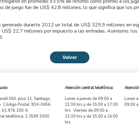
 entregaron en promedio 93,5% de retorno como premio a los ju
os de juego fue de US$ 42,8 millones, lo que significa que los
go ha generado durante 2012 un total de US$ 329,9 millones en i
 US$ 22,7 millones por impuesto a las entradas. Asimismo, los c
8.
Volver
acto
Atención central telefónica:
Atención
ndé 360, piso 11, Santiago,
Lunes a jueves de 09:00 a
Lunes a
e Código Postal: 834-0456
13:30 hrs y de 15:00 a 17:00
09:00 a
 61.976.100-6
hrs Viernes de 09:00 a
ral telefónica: 2 2589 3000
13:30 hrs y de 15:00 a 16:00
hrs