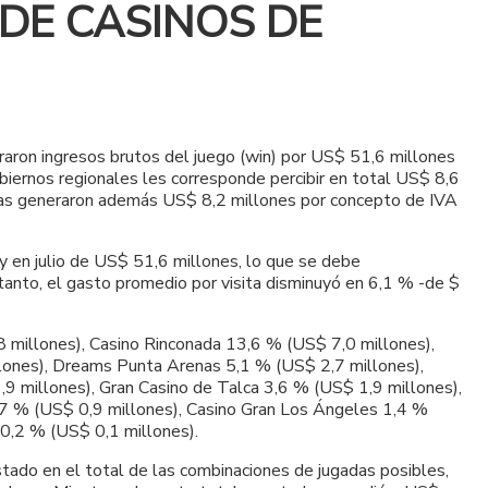
 DE CASINOS DE
raron ingresos brutos del juego (win) por US$ 51,6 millones
biernos regionales les corresponde percibir en total US$ 8,6
oras generaron además US$ 8,2 millones por concepto de IVA
 y en julio de US$ 51,6 millones, lo que se debe
anto, el gasto promedio por visita disminuyó en 6,1 % -de $
8 millones), Casino Rinconada 13,6 % (US$ 7,0 millones),
lones), Dreams Punta Arenas 5,1 % (US$ 2,7 millones),
9 millones), Gran Casino de Talca 3,6 % (US$ 1,9 millones),
1,7 % (US$ 0,9 millones), Casino Gran Los Ángeles 1,4 %
 0,2 % (US$ 0,1 millones).
tado en el total de las combinaciones de jugadas posibles,