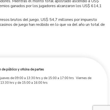
gadores. Mientras el monto total apostado ascendió a US$
 premios ganados por los jugadores alcanzaron los US$ 614,1
ngresos brutos del juego, US$ 54,7 millones por impuesto
asinos de juego han recibido en lo que va del año un total de
 de público y oficina de partes
 jueves de 09:00 a 13:30 hrs y de 15:00 a 17:00 hrs Viernes de
 13:30 hrs y de 15:00 a 16:00 hrs