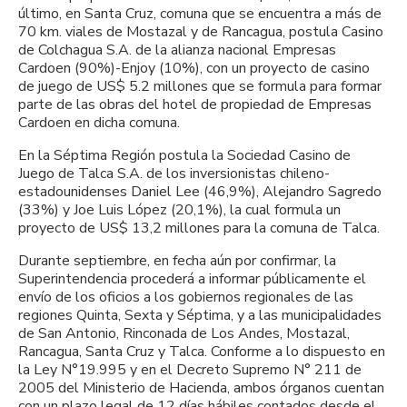
último, en Santa Cruz, comuna que se encuentra a más de
70 km. viales de Mostazal y de Rancagua, postula Casino
de Colchagua S.A. de la alianza nacional Empresas
Cardoen (90%)-Enjoy (10%), con un proyecto de casino
de juego de US$ 5.2 millones que se formula para formar
parte de las obras del hotel de propiedad de Empresas
Cardoen en dicha comuna.
En la Séptima Región postula la Sociedad Casino de
Juego de Talca S.A. de los inversionistas chileno-
estadounidenses Daniel Lee (46,9%), Alejandro Sagredo
(33%) y Joe Luis López (20,1%), la cual formula un
proyecto de US$ 13,2 millones para la comuna de Talca.
Durante septiembre, en fecha aún por confirmar, la
Superintendencia procederá a informar públicamente el
envío de los oficios a los gobiernos regionales de las
regiones Quinta, Sexta y Séptima, y a las municipalidades
de San Antonio, Rinconada de Los Andes, Mostazal,
Rancagua, Santa Cruz y Talca. Conforme a lo dispuesto en
la Ley N°19.995 y en el Decreto Supremo N° 211 de
2005 del Ministerio de Hacienda, ambos órganos cuentan
con un plazo legal de 12 días hábiles contados desde el