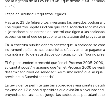
por la vigencia de la Ley N°19.669 que desde 2000 establece 
anexo).
Etapa de Anuncio: Requisitos legales
Hasta el 29 de febrero los inversionistas privados podrán an
Los requisitos legales indican que cada sociedad anónima cer
sujetándose a las normas de control que rigen a las sociedade
específico en el que se propone la instalación del proyecto 
En la escritura pública deberá constar que la sociedad se con
instrumento público, sus accionistas efectivamente pagaron a
incumplimiento de esta disposición legal con dar “por no pres
El Superintendente recordó que “en el Proceso 2005-2006, d
su capital social”, y aseguró que “en el Proceso 2008 se verif
determinado nivel de seriedad”. Asimismo indicó que, al igua
previa de la Superintendencia”.
La ley vigente permite que las sociedades anunciantes decida
máximo de 17 cupos disponibles que existían a nivel nacional
proyectos de casinos de juego, las sociedades postulantes se