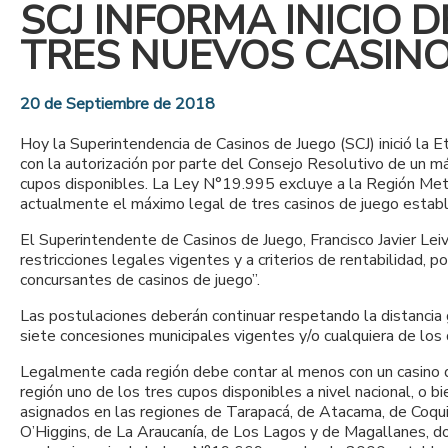
SCJ INFORMA INICIO
TRES NUEVOS CASINO
20 de Septiembre de 2018
Hoy la Superintendencia de Casinos de Juego (SCJ) inició la
con la autorización por parte del Consejo Resolutivo de un m
cupos disponibles. La Ley N°19.995 excluye a la Región Metr
actualmente el máximo legal de tres casinos de juego establ
El Superintendente de Casinos de Juego, Francisco Javier Leiv
restricciones legales vigentes y a criterios de rentabilidad, 
concursantes de casinos de juego”.
Las postulaciones deberán continuar respetando la distancia
siete concesiones municipales vigentes y/o cualquiera de lo
Legalmente cada región debe contar al menos con un casino de
región uno de los tres cupos disponibles a nivel nacional, o 
asignados en las regiones de Tarapacá, de Atacama, de Coqui
O’Higgins, de La Araucanía, de Los Lagos y de Magallanes, don