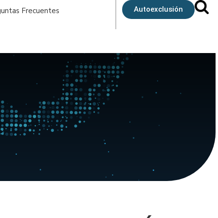
Autoexclusión
untas Frecuentes