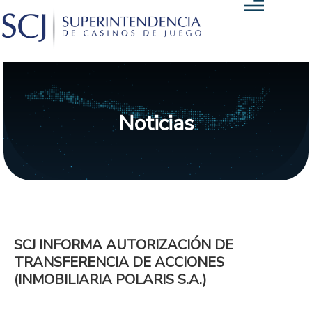
Noticias
SCJ INFORMA AUTORIZACIÓN DE
TRANSFERENCIA DE ACCIONES
(INMOBILIARIA POLARIS S.A.)