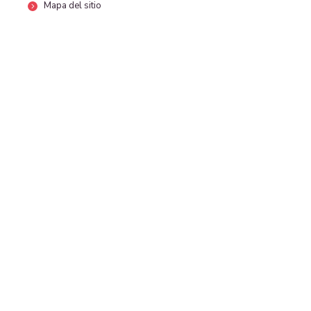
Mapa del sitio