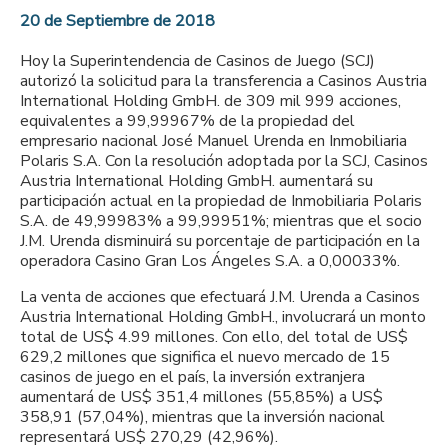
20 de Septiembre de 2018
Hoy la Superintendencia de Casinos de Juego (SCJ)
autorizó la solicitud para la transferencia a Casinos Austria
International Holding GmbH. de 309 mil 999 acciones,
equivalentes a 99,99967% de la propiedad del
empresario nacional José Manuel Urenda en Inmobiliaria
Polaris S.A. Con la resolución adoptada por la SCJ, Casinos
Austria International Holding GmbH. aumentará su
participación actual en la propiedad de Inmobiliaria Polaris
S.A. de 49,99983% a 99,99951%; mientras que el socio
J.M. Urenda disminuirá su porcentaje de participación en la
operadora Casino Gran Los Ángeles S.A. a 0,00033%.
La venta de acciones que efectuará J.M. Urenda a Casinos
Austria International Holding GmbH., involucrará un monto
total de US$ 4.99 millones. Con ello, del total de US$
629,2 millones que significa el nuevo mercado de 15
casinos de juego en el país, la inversión extranjera
aumentará de US$ 351,4 millones (55,85%) a US$
358,91 (57,04%), mientras que la inversión nacional
representará US$ 270,29 (42,96%).