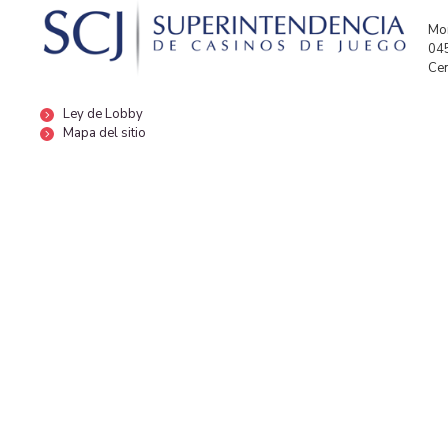
Mor
04
Cen
Ley de Lobby
Mapa del sitio