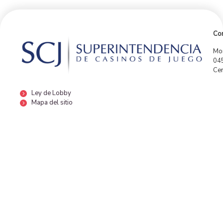
Con
Mor
04
Cen
Ley de Lobby
Mapa del sitio