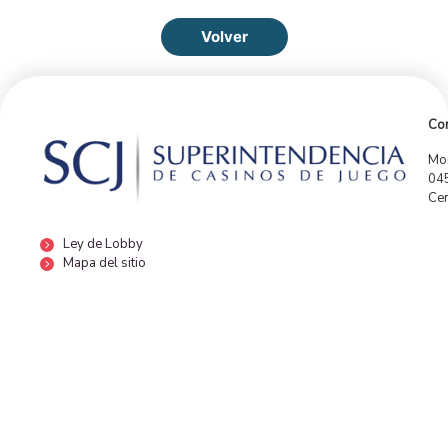
Volver
Con
Mor
04
Cen
Ley de Lobby
Mapa del sitio