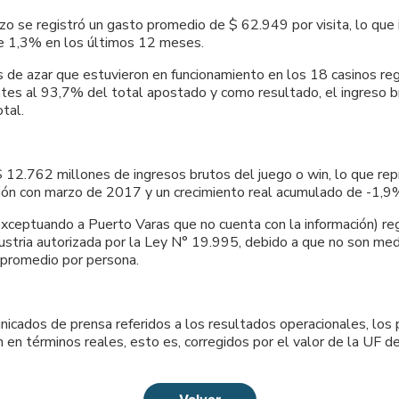
o se registró un gasto promedio de $ 62.949 por visita, lo que 
de 1,3% en los últimos 12 meses.
 de azar que estuvieron en funcionamiento en los 18 casinos r
ntes al 93,7% del total apostado y como resultado, el ingreso b
tal.
$ 12.762 millones de ingresos brutos del juego o win, lo que rep
ación con marzo de 2017 y un crecimiento real acumulado de -1,
exceptuando a Puerto Varas que no cuenta con la información) reg
ndustria autorizada por la Ley N° 19.995, debido a que no son me
o promedio por persona.
ados de prensa referidos a los resultados operacionales, los po
en términos reales, esto es, corregidos por el valor de la UF de