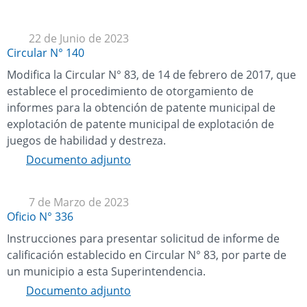
22 de Junio de 2023
Circular N° 140
Modifica la Circular N° 83, de 14 de febrero de 2017, que
establece el procedimiento de otorgamiento de
informes para la obtención de patente municipal de
explotación de patente municipal de explotación de
juegos de habilidad y destreza.
Documento adjunto
7 de Marzo de 2023
Oficio N° 336
Instrucciones para presentar solicitud de informe de
calificación establecido en Circular N° 83, por parte de
un municipio a esta Superintendencia.
Documento adjunto