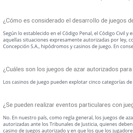
¿Cómo es considerado el desarrollo de juegos de
Según lo establecido en el Código Penal, el Código Civil y 
aquellas situaciones expresamente autorizadas por ley, co
Concepción S.A., hipódromos y casinos de juego. En consecu
¿Cuáles son los juegos de azar autorizados para
Los casinos de juego pueden explotar cinco categorías de 
¿Se pueden realizar eventos particulares con jue
No. En nuestro país, como regla general, los juegos de aza
autorizadas ante los Tribunales de Justicia, quienes deben 
casino de juegos autorizado y en que los que los jugador