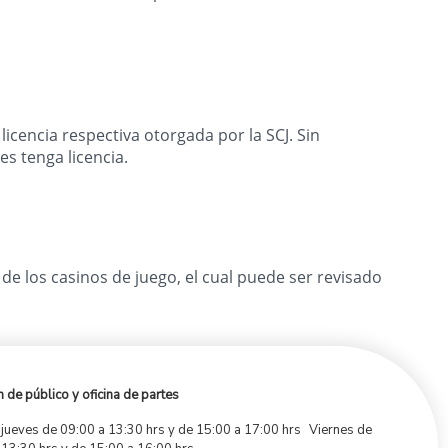
cencia respectiva otorgada por la SCJ. Sin
s tenga licencia.
r de los casinos de juego, el cual puede ser revisado
 de público y oficina de partes
 jueves de 09:00 a 13:30 hrs y de 15:00 a 17:00 hrs Viernes de