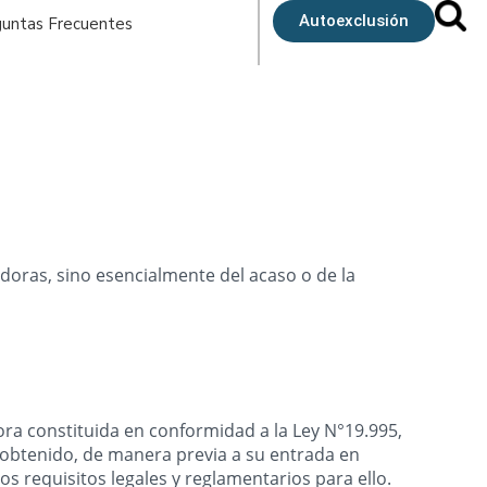
Autoexclusión
untas Frecuentes
doras, sino esencialmente del acaso o de la
ora constituida en conformidad a la Ley N°19.995,
 obtenido, de manera previa a su entrada en
s requisitos legales y reglamentarios para ello.