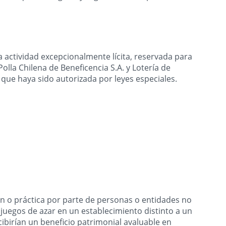
na actividad excepcionalmente lícita, reservada para
lla Chilena de Beneficencia S.A. y Lotería de
 que haya sido autorizada por leyes especiales.
ión o práctica por parte de personas o entidades no
e juegos de azar en un establecimiento distinto a un
ibirían un beneficio patrimonial avaluable en