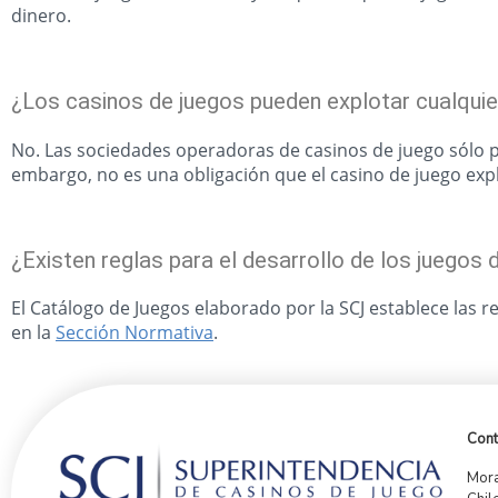
dinero.
¿Los casinos de juegos pueden explotar cualquier
No. Las sociedades operadoras de casinos de juego sólo pu
embargo, no es una obligación que el casino de juego expl
¿Existen reglas para el desarrollo de los juegos 
El Catálogo de Juegos elaborado por la SCJ establece las re
en la
Sección Normativa
.
Cont
Mora