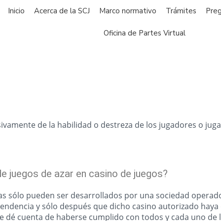
Inicio
Acerca de la SCJ
Marco normativo
Trámites
Preg
Oficina de Partes Virtual
vamente de la habilidad o destreza de los jugadores o juga
de juegos de azar en casino de juegos?
adas sólo pueden ser desarrollados por una sociedad operad
ntendencia y sólo después que dicho casino autorizado haya
ue dé cuenta de haberse cumplido con todos y cada uno de lo