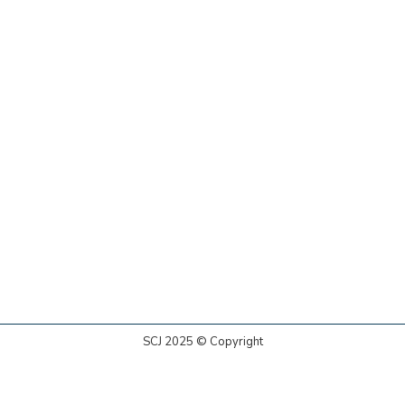
SCJ 2025 © Copyright