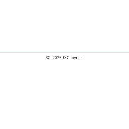
SCJ 2025 © Copyright