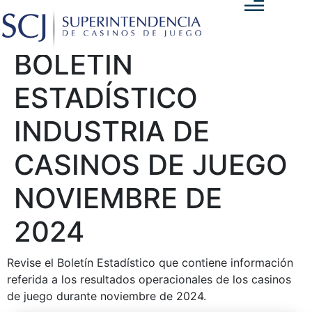
BOLETÍN
ESTADÍSTICO
INDUSTRIA DE
CASINOS DE JUEGO
NOVIEMBRE DE
2024
Revise el Boletín Estadístico que contiene información
referida a los resultados operacionales de los casinos
de juego durante noviembre de 2024.