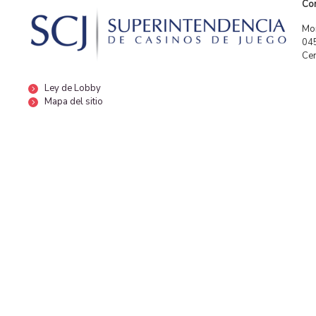
Con
Mor
04
Cen
Ley de Lobby
Mapa del sitio