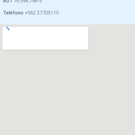
RUT
76.596.746-5
Teléfono
+562 27705115