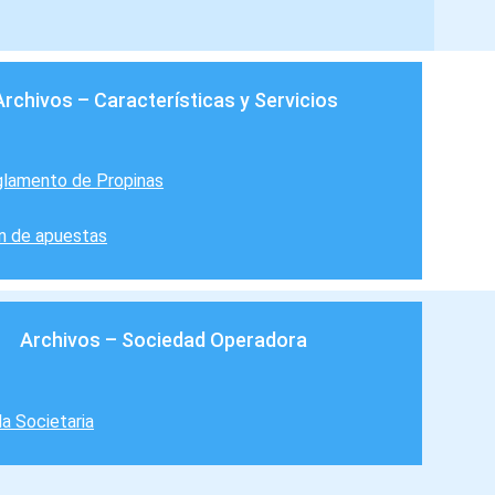
Archivos – Características y Servicios
lamento de Propinas
n de apuestas
Archivos – Sociedad Operadora
la Societaria