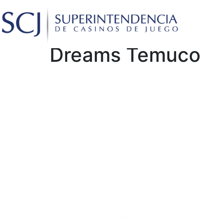
Dreams Temuco