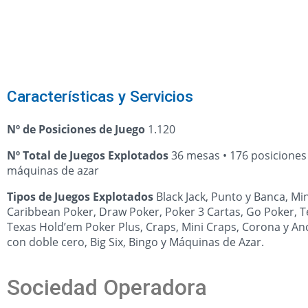
Características y Servicios
Nº de Posiciones de Juego
1.120
Nº Total de Juegos Explotados
36 mesas
•
176 posiciones
máquinas de azar
Tipos de Juegos Explotados
Black Jack, Punto y Banca, Mi
Caribbean Poker, Draw Poker, Poker 3 Cartas, Go Poker, 
Texas Hold’em Poker Plus, Craps, Mini Craps, Corona y An
con doble cero, Big Six, Bingo y Máquinas de Azar.
Sociedad Operadora