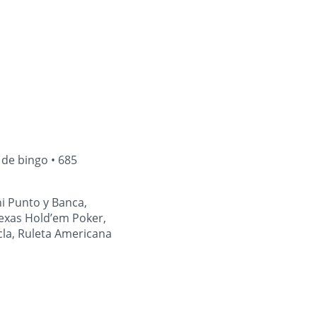
Archivos –
 de bingo
•
685
ni Punto y Banca,
Texas Hold’em Poker,
cla, Ruleta Americana
Archiv