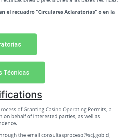
 rectificaciones o precisiones a las Bases Técnicas.
en el recuadro “Circulares Aclaratorias” o en la
ratorias
s Técnicas
ifications
Process of Granting Casino Operating Permits, a
n on behalf of interested parties, as well as
endence.
 through the email consultasproceso@scj.gob.cl,