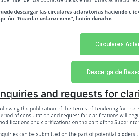
uperintendencia podrá, de oficio, emitir otras aclaraciones,
uede descargar las circulares aclaratorias haciendo clic 
opción “Guardar enlace como”, botón derecho.
Circulares Acla
Descarga de Base
Inquiries and requests for clar
ollowing the publication of the Terms of Tendering for the 
eriod of consultation and request for clarifications will begi
odifications and clarifications on the part of the Superint
nquiries can be submitted on the part of potential bidders