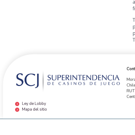
a
f
T
p
p
T
Cont
Mora
Chil
RUT:
Cent
Ley de Lobby
Mapa del sitio