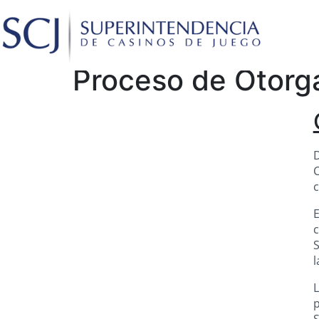
Proceso de Otorg
D
C
c
E
c
S
l
L
p