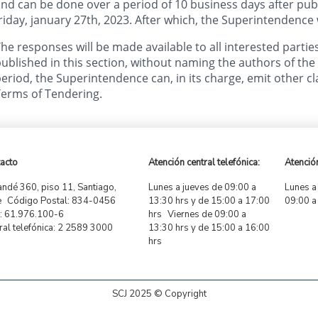
nd can be done over a period of 10 business days after publi
riday, january 27th, 2023. After which, the Superintendence
he responses will be made available to all interested parties,
ublished in this section, without naming the authors of t
eriod, the Superintendence can, in its charge, emit other cla
erms of Tendering.
acto
Atención central telefónica:
Atención
ndé 360, piso 11, Santiago,
Lunes a jueves de 09:00 a
Lunes a
e Código Postal: 834-0456
13:30 hrs y de 15:00 a 17:00
09:00 a
 61.976.100-6
hrs Viernes de 09:00 a
ral telefónica: 2 2589 3000
13:30 hrs y de 15:00 a 16:00
hrs
SCJ 2025 © Copyright