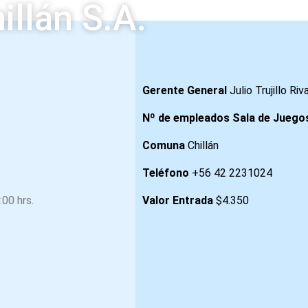
illán S.A.
Gerente General
Julio Trujillo Riv
Nº de empleados Sala de Juego
Comuna
Chillán
Teléfono
+56 42 2231024
:00 hrs.
Valor Entrada
$4.350