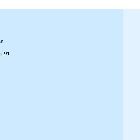
as
s:
91