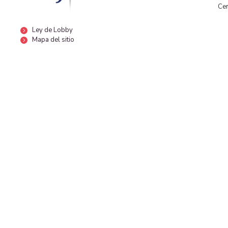
Cen
Ley de Lobby
Mapa del sitio