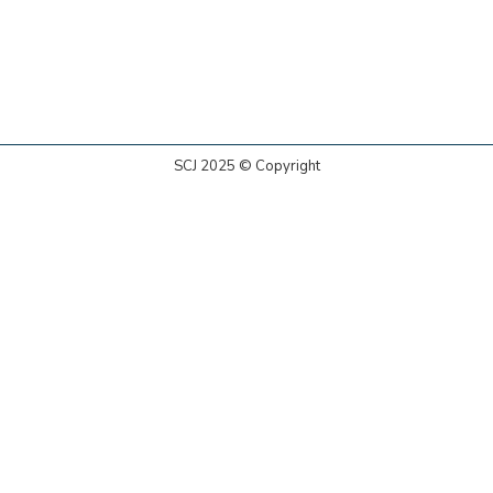
SCJ 2025 © Copyright