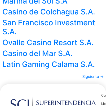
Marina del Sol S.A
Casino de Colchagua S.A.
San Francisco Investment
S.A.
Ovalle Casino Resort S.A.
Casino del Mar S.A.
Latin Gaming Calama S.A.
Siguiente
→
Con
Mor